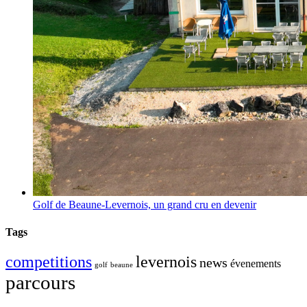
Golf de Beaune-Levernois, un grand cru en devenir
Tags
competitions
levernois
news
évenements
golf
beaune
parcours